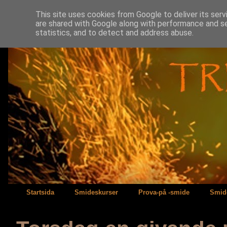
This site uses cookies from Google to deliver its serv
are shared with Google along with performance and se
statistics, and to detect and address abuse.
Startsida
Smideskurser
Prova-på -smide
Smide