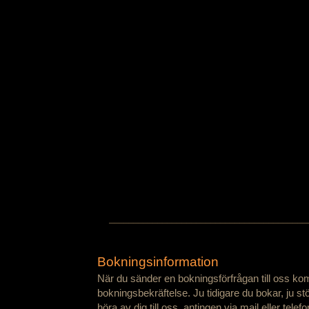
─────────────────────────────────────────
Bokningsinformation
När du sänder en bokningsförfrågan till oss komme
bokningsbekräftelse. Ju tidigare du bokar, ju s
höra av dig till oss, antingen via mail eller telefo