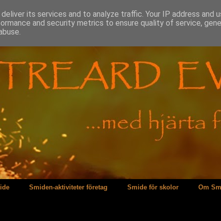
deliver its services and to analyze traffic. Your IP address and 
formance and security metrics to ensure quality of service, gen
abuse.
ide
Smiden-aktiviteter företag
Smide för skolor
Om Sm