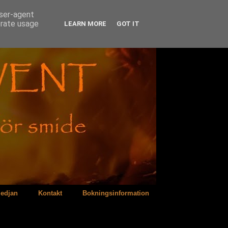
user-agent
erate usage
LEARN MORE
GOT IT
edjan
Kontakt
Bokningsinformation