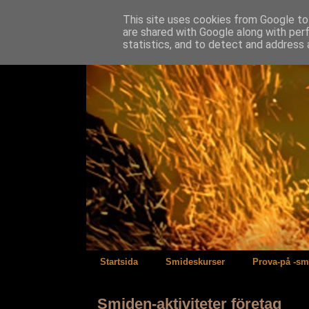
This site uses cookies from Google to 
are shared with Google along with per
statistics, and to detect and address 
Startsida
Smideskurser
Prova-på -sm
Smiden-aktiviteter företag