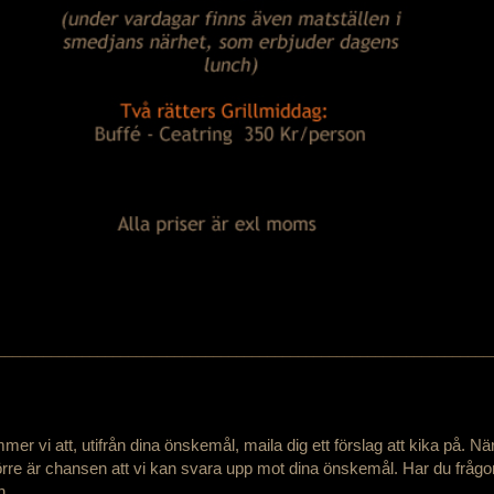
────────────────────────────────────────────────────────────────
r vi att, utifrån dina önskemål, maila dig ett förslag att kika på. När a
törre är chansen att vi kan svara upp mot dina önskemål.
Har du frågor
n.