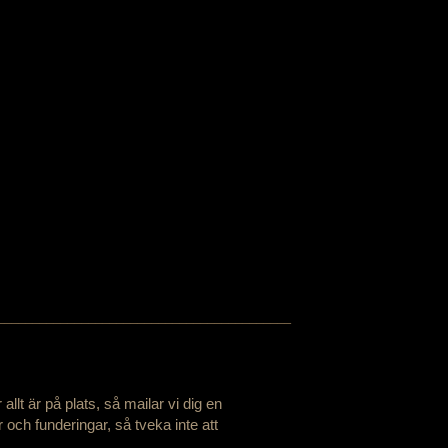
──────────────────────────────────────────
llt är på plats, så mailar vi dig en
 och funderingar, så tveka inte att