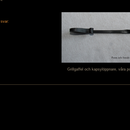
 för snabbt svar:
Grillgaffel och kapsylöppnare, våra 
────────────────────────────────────────────────────────────────